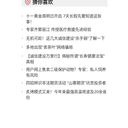
猜你喜欢

十一黄金周明日开启 7天长假先要知道这些
事！
专家齐聚丽江 传授医疗救援先进经验
无机可趁！这几大诚信建设“杀手锏”了解一下
多地出现“卖茶叶”网络骗局
【诚信建设万里行】揭秘所谓“长寿健康法宝”
真相
用户网上售卖二级保护动物？专家：私人饲养
有风险
四招辨识非法期货活动 “山寨期货”坑苦投资者
炙烤模式又来！今年来最强高温将波及20余省
份