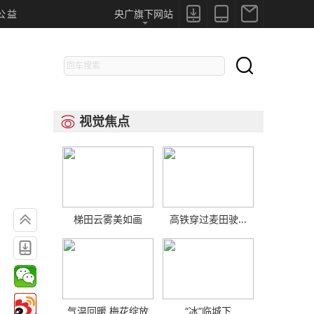



公益
央广旗下网站

视觉焦点


梯田云雾美如画
高铁穿过麦田驶...

气温回暖 梅花绽放
“冰”临城下