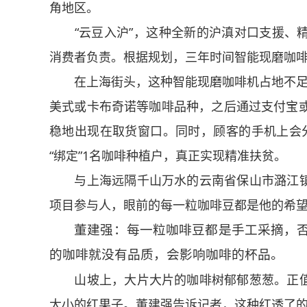
角地区。
“云豆入沪”，这种全新的沪滇对口支援、精
消费者负责。根据规划，三年时间智能现磨咖啡机
在上海街头，这种智能现磨咖啡机占地不足1
美式或卡布奇诺等咖啡品种，之后通过支付宝或
稳地出现在取货窗口。同时，顾客的手机上会
“绑定”1名咖啡种植户，真正实现精准扶贫。
与上海远隔千山万水的云南省保山市潞江镇
项目参与人，眼前的每一粒咖啡豆都是他的希
董建强：每一粒咖啡豆都是手工采摘，
的咖啡就没有品质，会影响咖啡的杯品。
山坡上，大片大片的咖啡树郁郁葱葱。正值
大小的红果子。董建强告诉记者，这种红透了