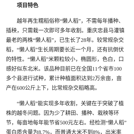
项目特色
越年再生糯稻俗称“懒人稻”，不需每年播种、
插秧，只需栽一次即可多年收割。重庆忠县马灌镇
最老的两株“懒人稻”，已生长了28年。较常规杂交
稻，“懒人稻”生长周期要长近一个月，还有抗倒伏
的特性。“懒人稻”米颗粒较小，椭圆形，色白，口
感好似东北米。该品种目前已在全国11个省市100
多个县进行试种，累计种植面积达到2万余亩，亩
产在600公斤上下，比常规杂交稻略高。
“懒人稻”能实现多年收割，关键在于突破了植
株的越冬问题。因为少了耕田、播种、栽秧等环
节，每亩地每年能节省500元左右。经检测“懒人稻”
蛋白质含量为8.7%，而普通大米不到8%，出米率