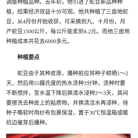
调整种植品种。去年初，他引进了蛇豆新品种种
植，结果经济效益十分可观。他共种植了三亩地蛇
豆，从4月份开始收获，可采摘到九、十月份，月
产蛇豆1500公斤，每公斤能卖到4.2元。而他三亩地
种植成本共花去6000多元。
种植要点
蛇豆由于其种皮厚，播种前应将种子晾晒1～2
天，然后用55摄氏度的热水烫种3分钟，烫种时要
不断搅拌，至水温下降后换清水浸种2～3天，其间
要擦洗去种皮上的粘质物，并换清洁水再浸种，待
种子略软时用纱布包裹保湿，置于30℃恒温箱或暖
炕边催芽后播种。