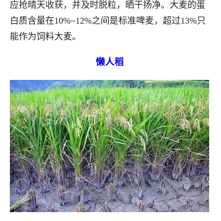
应抢晴天收获，并及时脱粒，晒干扬净。大麦的蛋
白质含量在10%~12%之间是标准啤麦，超过13%只
能作为饲料大麦。
懒人稻