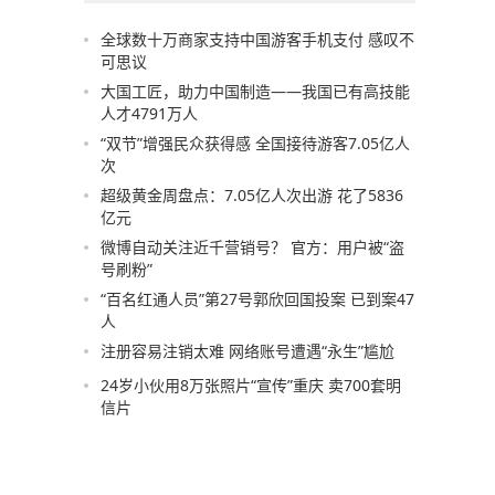
全球数十万商家支持中国游客手机支付 感叹不
可思议
大国工匠，助力中国制造——我国已有高技能
人才4791万人
“双节”增强民众获得感 全国接待游客7.05亿人
次
超级黄金周盘点：7.05亿人次出游 花了5836
亿元
微博自动关注近千营销号？ 官方：用户被“盗
号刷粉”
“百名红通人员”第27号郭欣回国投案 已到案47
人
注册容易注销太难 网络账号遭遇“永生”尴尬
24岁小伙用8万张照片“宣传”重庆 卖700套明
信片