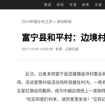
要闻
财经
军事
体育
文娱
2014中国乡村之声
>
滚动新闻
富宁县和平村：边境
2017-10-09 14:42:00
来源：云南日报
近日，记者来到富宁县田蓬镇庙坝村委会和
场、活动室等村级活动场所就建在村内，一栋
五星红旗迎风飘扬，成为中越边境线上一道独
“欢迎到我们村来，请到家里坐坐！”见到记