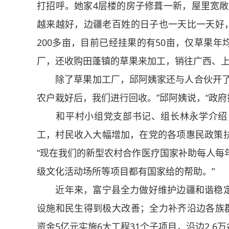
打招呼。她家4层楼的房子修葺一新，屋里宽敞
越来越好，边疆老百姓的日子也一天比一天好，
200多亩，目前已经挂果的有50亩，仅草果年
厂，还收购田蓬镇的草果来加工，销往广西、
除了草果加工厂，邱阿姨家还与人合伙开了一
农户栽好后，我们进行回收。”邱阿姨说，“政
和平村小组党支部书记、组长林永学介绍，
工，村民收入大幅增加，在党的各项惠民政策
“现在我们的新型农村合作医疗国家补助每人每
级文化活动场所等项目都有国家给的帮助。”
近年来，富宁县全力做好维护边疆和谐稳定
设施和民生得到极大改善；全力补齐沿边各族群
资金5亿元实施6大工程31个子项目，沿边2.