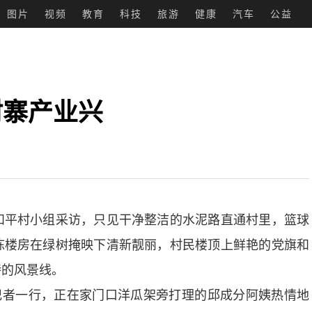
图片
视频
教育
科技
旅游
健康
汽车
公益
村寨产业兴
平村小组采访，只见干净整洁的水泥路直通村里，篮球
栋楼房在绿树掩映下清新靓丽，村民楼顶上鲜艳的党旗和
特的风景线。
者一行，正在家门口洋瓜架旁打理的邱成分阿姨热情地