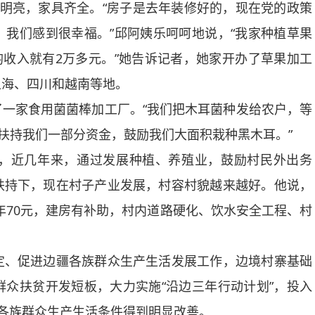
明亮，家具齐全。“房子是去年装修好的，现在党的政策
我们感到很幸福。”邱阿姨乐呵呵地说，“我家种植草果
均收入就有2万多元。”她告诉记者，她家开办了草果加工
上海、四川和越南等地。
家食用菌菌棒加工厂。“我们把木耳菌种发给农户，等
府扶持我们一部分资金，鼓励我们大面积栽种黑木耳。”
近几年来，通过发展种植、养殖业，鼓励村民外出务
扶持下，现在村子产业发展，村容村貌越来越好。他说，
年70元，建房有补助，村内道路硬化、饮水安全工程、村
、促进边疆各族群众生产生活发展工作，边境村寨基础
众扶贫开发短板，大力实施“沿边三年行动计划”，投入
6万各族群众生产生活条件得到明显改善。