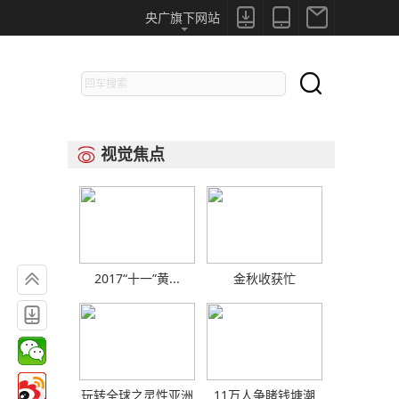



央广旗下网站

视觉焦点


2017“十一”黄...
金秋收获忙

玩转全球之灵性亚洲
11万人争睹钱塘潮