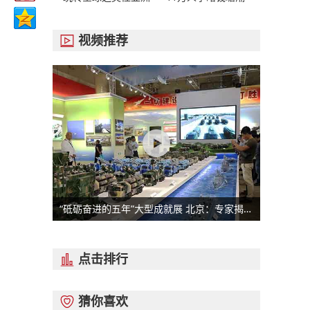
视频推荐

“砥砺奋进的五年”大型成就展 北京：专家揭秘最新军事装备
点击排行

猜你喜欢
