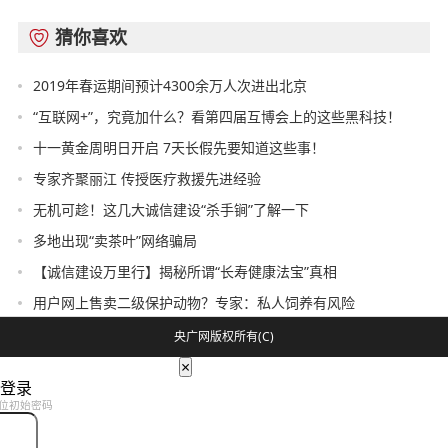
猜你喜欢

2019年春运期间预计4300余万人次进出北京
“互联网+”，究竟加什么？看第四届互博会上的这些黑科技！
十一黄金周明日开启 7天长假先要知道这些事！
专家齐聚丽江 传授医疗救援先进经验
无机可趁！这几大诚信建设“杀手锏”了解一下
多地出现“卖茶叶”网络骗局
【诚信建设万里行】揭秘所谓“长寿健康法宝”真相
用户网上售卖二级保护动物？专家：私人饲养有风险
央广网版权所有(C)
×
登录
位初始密码