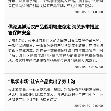
开幕，众多陵水居民、游客前来选购农产品。据了解，该活动
旨在帮助贫困户创建扶贫农产品品牌，带动贫困户脱贫。
2019-05-09 14:00:00
供港澳鲜活农产品假期输送稳定 海关多举措监
管保障安全
清晨5点多，位于珠海斗门区的金同农副食品有限公司已经是
一派忙碌的景象，一筐筐冰鲜禽产品从冷库中取出，在海关的
监管下完成装车，赶在天亮前迅速运往澳门农贸市场销售。据
了解，斗门区是供港澳地区鲜活农产品的重要生产和保障基
地，像这样生产供港澳农产品基地仅在斗门就有大约20个。
2019-05-07 08:57:00
“巢状市场”让农产品卖出了穷山沟
天刚蒙蒙亮，一辆满载鸡蛋、猪肉、粉条等农产品的冷藏车，
从太行山深处的河北易县出发，开往北京的一个住宅小区，为
从微信群里下订单的消费者送货。
2019-04-30 10:00:00