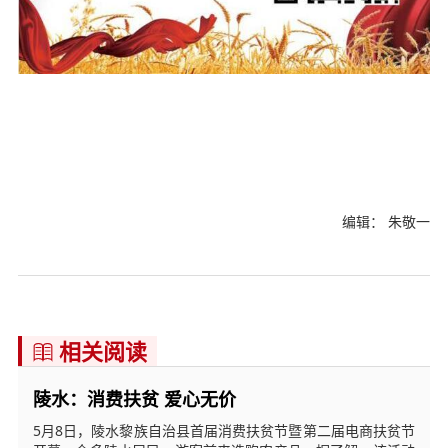
编辑： 朱敬一
相关阅读

陵水：消费扶贫 爱心无价
5月8日，陵水黎族自治县首届消费扶贫节暨第二届电商扶贫节