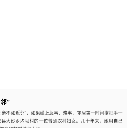
邻”
远亲不如近邻”，如果碰上急事、难事，邻居第一时间搭把手一
安县大妙乡均坝村的一位普通农村妇女。几十年来，她用自己