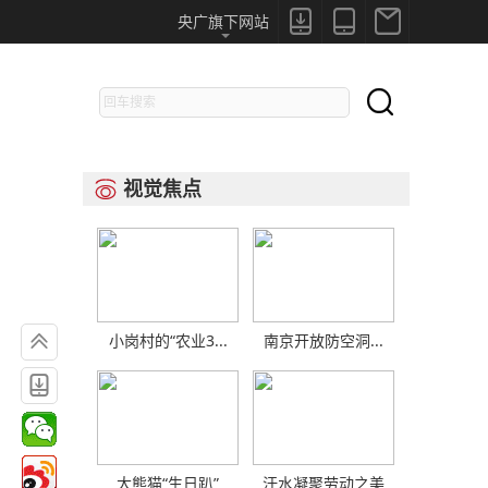



央广旗下网站

视觉焦点


小岗村的“农业3...
南京开放防空洞...

大熊猫“生日趴”
汗水凝聚劳动之美