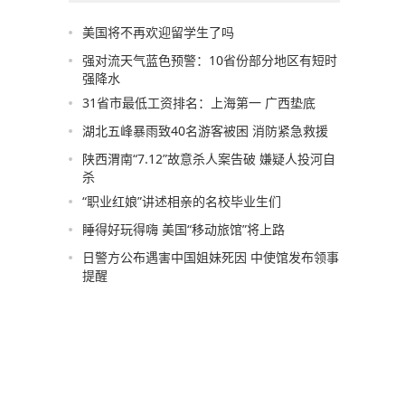
美国将不再欢迎留学生了吗
强对流天气蓝色预警：10省份部分地区有短时
强降水
31省市最低工资排名：上海第一 广西垫底
湖北五峰暴雨致40名游客被困 消防紧急救援
陕西渭南“7.12”故意杀人案告破 嫌疑人投河自
杀
“职业红娘”讲述相亲的名校毕业生们
睡得好玩得嗨 美国“移动旅馆”将上路
日警方公布遇害中国姐妹死因 中使馆发布领事
提醒