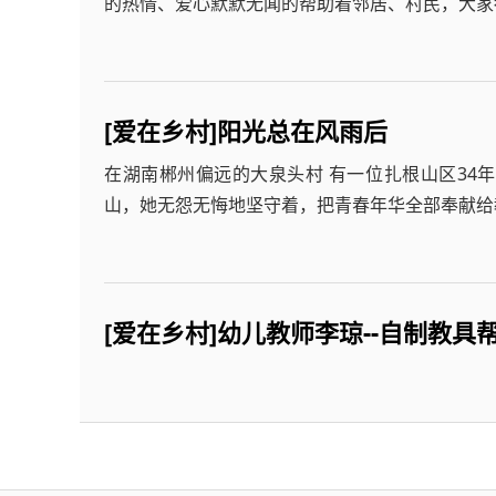
的热情、爱心默默无闻的帮助着邻居、村民，大家
[爱在乡村]阳光总在风雨后
在湖南郴州偏远的大泉头村 有一位扎根山区34
山，她无怨无悔地坚守着，把青春年华全部奉献给
[爱在乡村]幼儿教师李琼--自制教