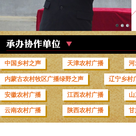
1
2
3
中国乡村之声
天津农村广播
河
内蒙古农村牧区广播绿野之声
辽宁乡村
安徽农村广播
江西农村广播
山
云南农村广播
陕西农村广播
甘