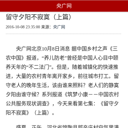
央广网
留守夕阳不寂寞（上篇）
2016-10-08 23:35:00 来源：
央广网
央广网北京10月8日消息 据中国乡村之声《三
农中国》报道，“养儿防老”曾经是中国人心目中颐
养天年的“不二法门”。但是，随着城镇化的快速推
进，大量的农村青年离开家乡，前往城市打工。留
守老人的晚年生活，该由谁来照料？老人们的静寞
夕阳由谁守候？系列报道《筑梦小康－－中国农村
公共服务现状调查》，今天来看第七集：《留守夕
阳不寂寞》（上篇）。
盛夏，正午，河北省馆陶县郭辛庄村空气里满