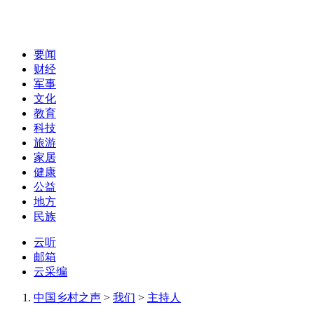
要闻
财经
军事
文化
教育
科技
旅游
家居
健康
公益
地方
民族
云听
邮箱
云采编
中国乡村之声
>
我们
>
主持人