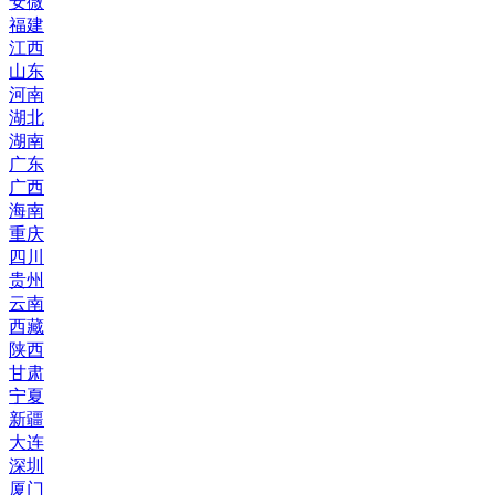
安微
福建
江西
山东
河南
湖北
湖南
广东
广西
海南
重庆
四川
贵州
云南
西藏
陕西
甘肃
宁夏
新疆
大连
深圳
厦门