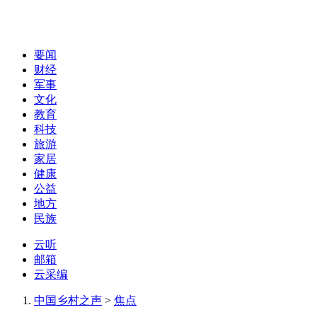
要闻
财经
军事
文化
教育
科技
旅游
家居
健康
公益
地方
民族
云听
邮箱
云采编
中国乡村之声
>
焦点