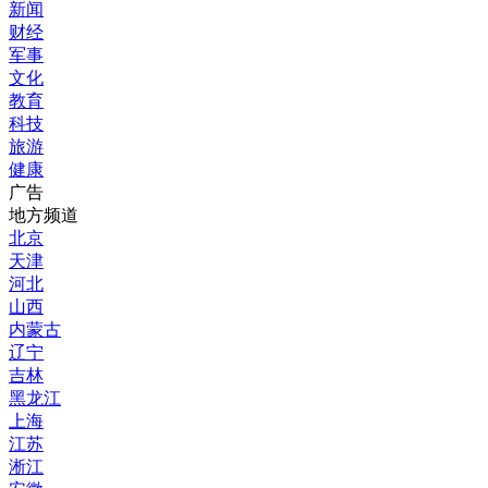
新闻
财经
军事
文化
教育
科技
旅游
健康
广告
地方频道
北京
天津
河北
山西
内蒙古
辽宁
吉林
黑龙江
上海
江苏
淅江