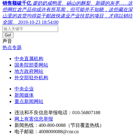
销售额破千亿
廖奶奶咸鸭蛋、砀山的酥梨、新疆的灰枣……这
些网红农产品你或许有所耳闻，但可能并不知晓，这些藏在深
山里的农货均得益于邮政快递业产业扶贫的项目，才得以销往
全国。
2019-10-23 18:54:00
Go!
声音
热点专题
中央直属机构
国务院部委网站
地方政府网站
外交部驻外机构
中央企业
新闻媒体
重点新闻网站
违法和不良信息举报电话：010-56807188
网上有害信息举报
新闻热线：400-800-0088（节目覆盖热线）
电子邮箱：4008000088@cnr.cn