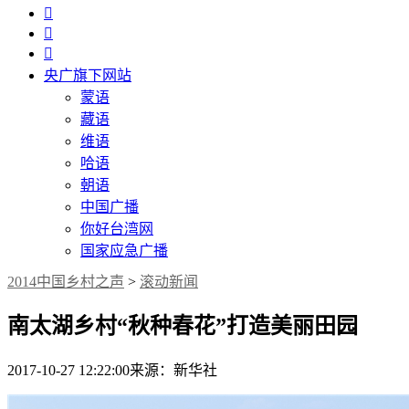



央广旗下网站
蒙语
藏语
维语
哈语
朝语
中国广播
你好台湾网
国家应急广播
2014中国乡村之声
>
滚动新闻
南太湖乡村“秋种春花”打造美丽田园
2017-10-27 12:22:00
来源：新华社