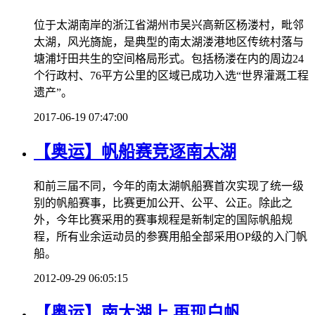
位于太湖南岸的浙江省湖州市吴兴高新区杨溇村，毗邻
太湖，风光旖旎，是典型的南太湖溇港地区传统村落与
塘浦圩田共生的空间格局形式。包括杨溇在内的周边24
个行政村、76平方公里的区域已成功入选“世界灌溉工程
遗产”。
2017-06-19 07:47:00
【奥运】帆船赛竞逐南太湖
和前三届不同，今年的南太湖帆船赛首次实现了统一级
别的帆船赛事，比赛更加公开、公平、公正。除此之
外，今年比赛采用的赛事规程是新制定的国际帆船规
程，所有业余运动员的参赛用船全部采用OP级的入门帆
船。
2012-09-29 06:05:15
【奥运】南太湖上 再现白帆