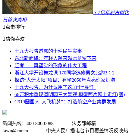
3.7亿年前古树化
石首次亮相

点击排行

猜你喜欢
十九大报告透露的十件民生实事
东北新面貌：年轻人越来越愿意留下来
赶考——再塑党的形象的伟大工程
浙江大学开设舞龙课 170同学选修男女比约3∶2
探访“人造太阳”项目：有望2050年点亮你家灯泡
十九大报告，为什么用了这33个“最”？
66万积木重现圆明园三大景观 模型照片网上走红(图)
C919圆国人“大飞机梦”：打造航空产业集群发展
新闻热线：400-800-0088 法务部邮箱：
fawu@cnr.cn 中央人民广播电台节目覆盖情况反映热