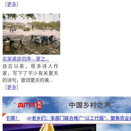
［
更多
］
名家诵读|四季—夏之...
自古以来，很多诗人作
若尔盖之秋
家，写下了不少有关夏天
10月27日，在若尔盖国家湿地公园花湖上，一只水鸟在
的诗句，歌颂夏天的美...
湿地公园位于阿坝藏族羌族自治州若尔盖县境内，总面积2
［
更多
］
@老乡们：多部门联合推广“以工代赈”，聚焦农业农村五大领域