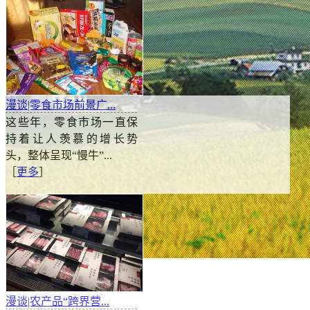
漫谈|零食市场前景广...
这些年，零食市场一直保
持着让人羡慕的增长势
头，整体呈现“慢牛”...
［
更多
］
漫谈|多部门部署完善生猪政策性保险机制 农业保险如何
漫谈|农产品“跨界营...