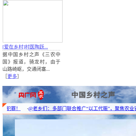
[爱在乡村]村医陶跃...
据中国乡村之声《三农中
[爱在乡村]张海霞:用“爱”守住教师美丽底色
国》报道，骑龙村，由于
据中国乡村之声《三农中国》报道，张海霞是山东省乐
山路崎岖，交通闭塞...
一名教师，二十七年的教书生涯，她见证着农村学校的
［
更多
］
又一批优秀学生，也守住了人民教师的美丽底色。
@老乡们：多部门联合推广“以工代赈”，聚焦农业农村五大领域