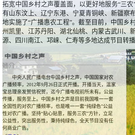
拓宽中国乡村之声覆盖面，以更好地服务“三农
有山东汶上、辽宁东港、宁夏青铜峡、新疆察
地实施了“广播惠农工程”。截至目前，中国乡
州凯里、江苏丹阳、湖北仙桃、内蒙古武川、
源、四川南江、邛崃、仁寿等多地达成节目转
中央人民广播电台中国乡村之声，中国国家对农
广播频率，2012年9月26日正式开播。开播当天，温家
宝总理亲发贺信祝贺，迄今广播电视前所未有。公益
传播，服务至上。中国乡村之声是目前我国唯一一套
全国性的对农广播频率，也是唯一一套“纯绿色”公益
性对农广播。坚持“贴心贴意，服务三农”方针，立足
公益性，突出服务性，秉持纯绿色，全天节目没有任
何商业广告。