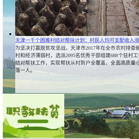
天津一千个困难村结对帮扶计划：村民人均可支配收入涨3
为坚决打赢脱贫攻坚战，天津市2017年在全市农村排查确
村和经济薄弱村，选派2095名优秀干部组建688个驻村
结对帮扶工作，实现帮扶从村到户全覆盖，全面高质量
落一人。