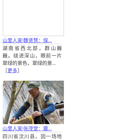
山里人家|魏贤慧：保...
湖南省西北部，群山巍
巍。绕进深山，眼前一片
翠绿的景色，翠绿的景...
［
更多
］
山里人家|张茂堂：震...
四川省汶川县，因一场地
解读：小型农田水利工程作用不可忽视