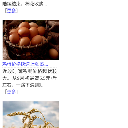
价格一直较低，有人认为，国家重启棉花收购，有利于
陆续结束，棉花收购...
［
更多
］
鸡蛋价格快速上涨 或...
近段时间鸡蛋价格起伏较
大。从9月初最高5.5元/斤
左右，一路下滑到9...
［
更多
］