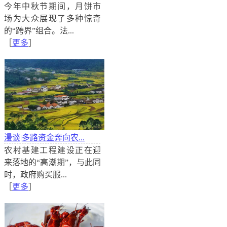
驾护航？
今年中秋节期间，月饼市
保险是经济社会风险管理的关键一环，虽然我国已是第
场为大众展现了多种惊奇
是公共性风险防范机制依然不太健全，相应的保险产品
的“跨界”组合。法...
求。比如，2018年台风“温比亚”来临时，寿光蔬菜大
［
更多
］
情况。
漫谈|多路资金奔向农...
农村基建工程建设正在迎
来落地的“高潮期”，与此同
时，政府购买服...
［
更多
］