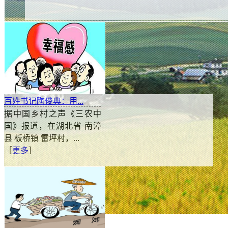
百姓书记陶俊典：用...
据中国乡村之声《三农中
国》报道，在湖北省 南漳
县 板桥镇 雷坪村，...
［
更多
］