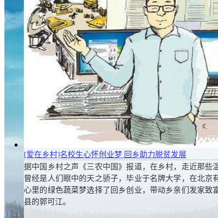
漫谈|超八成新虾农亏本 想挣钱需科学养殖
[爱在乡村]名校生心怀创业梦 回乡助力脱贫发展
近日，农业农村部发布《小龙虾产业发展报告（2019
据中国乡村之声《三农中国》报道，在乡村，走近那些
算，小龙虾产业总产值达3690亿元，同比增长37.5%
曾经是人们眼中的天之骄子，毕业于名牌大学，在北京
发展，越来越多的人加入到“养虾大军”，但也有不少虾
心里的绿色蔬菜梦选择了回乡创业，带动乡亲们发家致
县的郭可江。