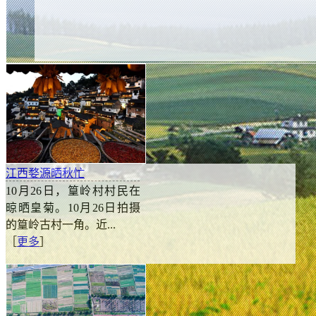
江西婺源晒秋忙
10月26日，篁岭村村民在
晾晒皇菊。10月26日拍摄
的篁岭古村一角。近...
［
更多
］