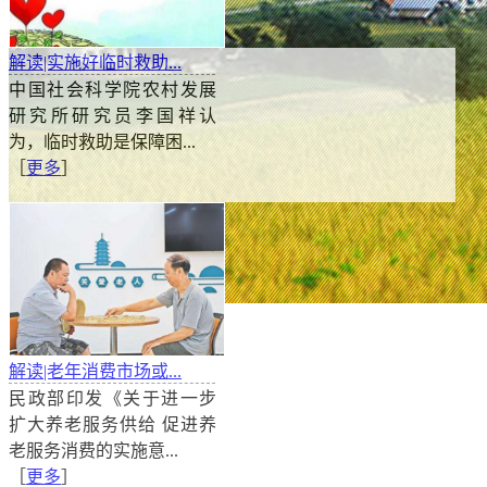
解读|实施好临时救助...
中国社会科学院农村发展
研究所研究员李国祥认
为，临时救助是保障困...
［
更多
］
《十九届四中全会公报》解读：完善覆盖全民的社会保
解读|老年消费市场或...
十九届四中全会公报提出，完善覆盖全民的社会保障
民政部印发《关于进一步
则，健全统筹城乡、可持续的基本养老保险制度、基本
扩大养老服务供给 促进养
高保障水平。加快建立基本养老保险全国统筹制度。加
老服务消费的实施意...
异地就医结算制度，规范社保基金管理，发展商业保险
［
更多
］