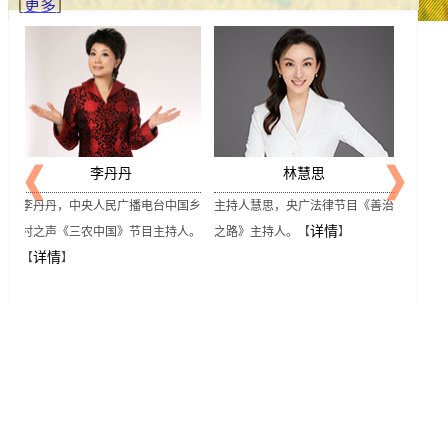
［
更多
］
高凡
张程
治
主持人高凡，《乡村夜话》《三农
主持人张程，中央人民广播电台乡
主持人
中国》《致富青年帮》等栏目主持
村节目部《致富青年帮》主持人。
村节目
详情
详情
人。【
】
【
】
人。【