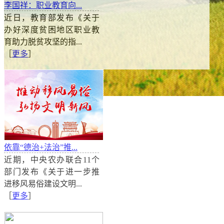
李国祥：职业教育向...
近日，教育部发布《关于
办好深度贫困地区职业教
育助力脱贫攻坚的指...
［
更多
］
专家评农村人居环境整治检查：让乡村的美实实在在
依靠“德治+法治”推...
11月26日至12月4日，国务院组织开展农村人居环境整
近期，中央农办联合11个
深入北京、天津、河北、山西、江苏、安徽、福建、
部门发布《关于进一步推
北、湖南、广东、海南14省（市），走村访户，不打招
进移风易俗建设文明...
择检查对象，全面检视农村厕所革命、农村生活污水治
［
更多
］
情况，推动各地按时保质完成三年整治行动目标任务。