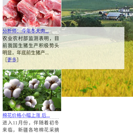
分析师：今年冬天肉...
农业农村部监测表明，目
前我国生猪生产积极势头
明显，年底前生猪产...
［
更多
］
棉花收储政策落地 或将利好棉花市场
棉花价格小幅上涨 后...
近日，国家粮食和物资储备局与财政部联合发布公告称
进入11月份，伴随着初冬
理，进一步优化储备结构、提高储备质量，决定轮入部
来临，新疆各地棉花采摘