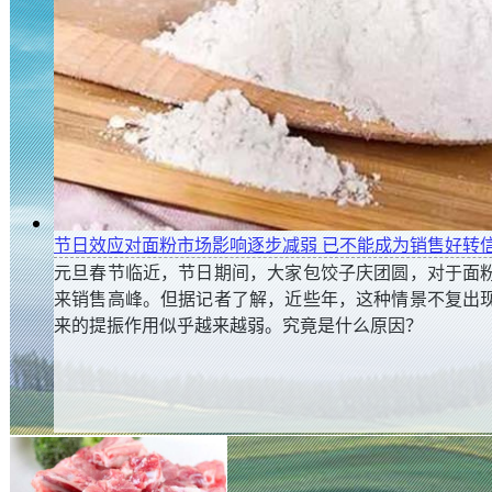
时评：推动粮食市场化收购要把标准、价格、质量公开
节日效应对面粉市场影响逐步减弱 已不能成为销售好转
眼下，我国又进入了秋粮收购季。秋粮收购数量大、品
元旦春节临近，节日期间，大家包饺子庆团圆，对于面
今年秋粮收购面临的形势更加复杂。此前，国家发改委
来销售高峰。但据记者了解，近些年，这种情景不复出
已发布《关于切实做好2019年秋粮收购工作的通知》。
来的提振作用似乎越来越弱。究竟是什么原因？
储备局又印发《关于做好2019年秋粮收购监督检查工作
购工作顺利进行。