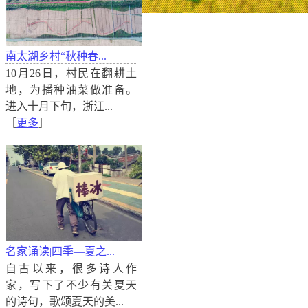
舞草龙 庆丰年
南太湖乡村“秋种春...
广西罗城仫佬族自治县举行舞草龙大赛，来自各乡镇的
10月26日，村民在翻耕土
欢庆一年五谷丰登，祈福来年风调雨顺。
地，为播种油菜做准备。
进入十月下旬，浙江...
［
更多
］
名家诵读|四季—夏之...
自古以来，很多诗人作
家，写下了不少有关夏天
的诗句，歌颂夏天的美...