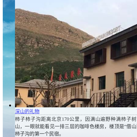
[爱在乡村]80后彭枫和她的4000多名“孩子”
深山的礼物
据中国乡村之声《三农中国》报道，贵州省桐梓县的彭枫
柿子柿子沟距离北京170公里，因满山遍野种满柿子
娘，但她却被4000多名农村困难孩子称为“妈妈”。原
山，一眼就能看见一排三层的咖啡色楼房，楼顶是“借山
职公益人，彭枫帮助了5万名农村困难群众。
柿子沟的第一个民宿。