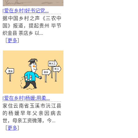
[爱在乡村]黄家金：做好一辈子的守山人
[爱在乡村]好书记党...
据中国乡村之声《三农中国》报道，在湖北省当阳市王
据中国乡村之声《三农中
处千年前的寺庙遗址龙兴寺。在龙兴寺所处的山地里，有
国》报道，提起贵州 毕节
叫黄家金。黄师傅一心想让荒山变成青山，于是就在山
织金县 茶店乡 以...
师傅这一种，就是十几年……
［
更多
］
[爱在乡村]杨媛:用柔...
家住云南省玉溪市沅江县
的杨媛早年父亲因病去
世，母亲工资微薄，今...
［
更多
］