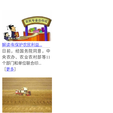
解读|有保护农民利益...
日前，经国务院同意，中
央农办、农业农村部等11
个部门和单位联合印...
［
更多
］