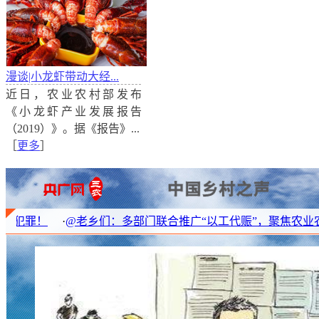
漫谈|小龙虾带动大经...
近日，农业农村部发布
漫谈|国外世界级特色小镇的建设有哪些经验？
《小龙虾产业发展报告
2016年起，住建部、国家发改委、财政部提出，到2020年
（2019）》。据《报告》...
特色、富有活力的休闲旅游、商贸物流、现代制造、教
［
更多
］
丽宜居等特色小镇。政策驱动下，这些年我们看到，
炉，有的重金打造了乡村美景，有的挖掘历史强调农耕
@老乡们：多部门联合推广“以工代赈”，聚焦农业农村五大领域