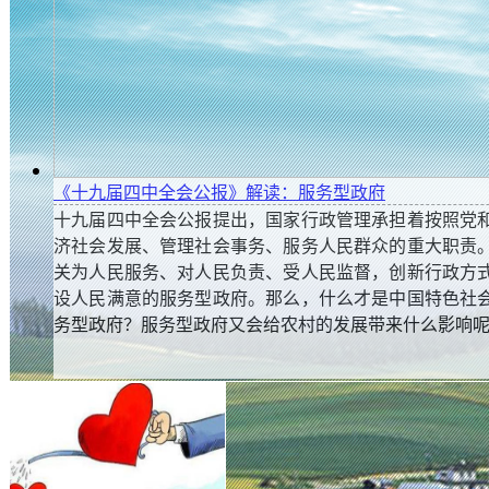
解读：农产品供给水平应进一步切合新兴消费趋势
《十九届四中全会公报》解读：服务型政府
近两年，除了服装、化妆品等生活用品，农产品也成为“
十九届四中全会公报提出，国家行政管理承担着按照党
一。陕西省农业农村厅人事处处长魏延安表示，近些年
济社会发展、管理社会事务、服务人民群众的重大职责
施的改善，农产品已然成为促销大军中的主流品类。这
关为人民服务、对人民负责、受人民监督，创新行政方
一”期间销量猛增，也让一些贫困地区的农产品找到了销
设人民满意的服务型政府。那么，什么才是中国特色社
务型政府？服务型政府又会给农村的发展带来什么影响