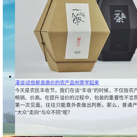
玉米消费五年来首次下滑 预计明年需求向好
漫谈|这些能卖高价的农产品创意学起来
今年玉米总消费量在近5年来首次下滑，价格多在每吨175
今天是农民丰收节，我们在谈“丰收”的时候，不仅指农
动，与2018年整体变化不大。随着生猪生产逐渐恢复，
畅销、价高。在提升溢价的过程中，包装的重要性不言
好价钱？
第一次见面，往往只能靠外表做出判断。那么，普通
“大众”走向“与众不同”呢？